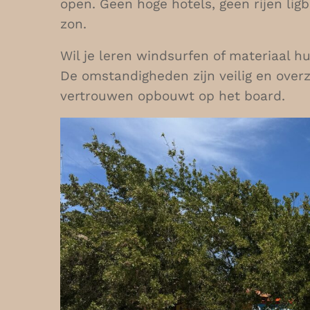
open. Geen hoge hotels, geen rijen li
zon.
Wil je leren windsurfen of materiaal hur
De omstandigheden zijn veilig en overzi
vertrouwen opbouwt op het board.