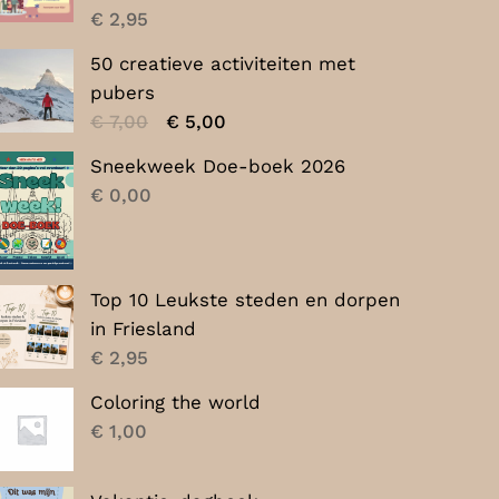
€
2,95
50 creatieve activiteiten met
pubers
Oorspronkelijke
Huidige
€
7,00
€
5,00
prijs
prijs
Sneekweek Doe-boek 2026
was:
is:
€
0,00
€ 7,00.
€ 5,00.
Top 10 Leukste steden en dorpen
in Friesland
€
2,95
Coloring the world
€
1,00