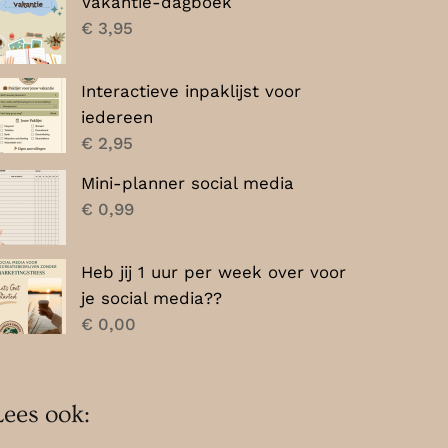
Vakantie-dagboek
€
3,95
Interactieve inpaklijst voor
iedereen
€
2,95
Mini-planner social media
€
0,99
Heb jij 1 uur per week over voor
je social media??
€
0,00
Lees ook: