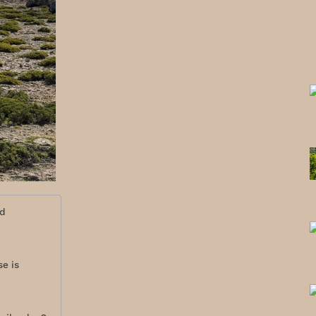
nd
e is