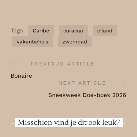
Tags:
Caribe
curacao
eiland
vakantiehuis
zwembad
PREVIOUS ARTICLE
Post
Bonaire
Navigation
NEXT ARTICLE
Sneekweek Doe-boek 2026
Misschien vind je dit ook leuk?