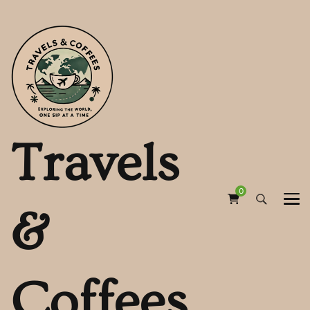
Travels
0
&
Coffees