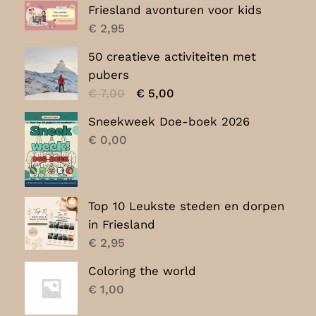
Friesland avonturen voor kids
€
2,95
50 creatieve activiteiten met
pubers
Oorspronkelijke
Huidige
€
7,00
€
5,00
prijs
prijs
Sneekweek Doe-boek 2026
was:
is:
€
0,00
€ 7,00.
€ 5,00.
Top 10 Leukste steden en dorpen
in Friesland
€
2,95
Coloring the world
€
1,00