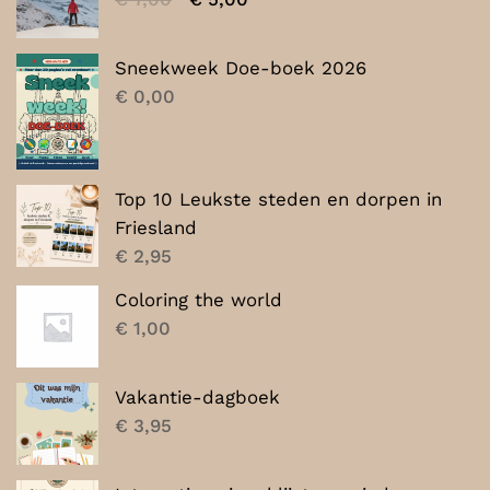
prijs
prijs
was:
is:
Sneekweek Doe-boek 2026
€ 7,00.
€ 5,00.
€
0,00
Top 10 Leukste steden en dorpen in
Friesland
€
2,95
Coloring the world
€
1,00
Vakantie-dagboek
€
3,95