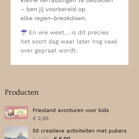
kleine verrassingen te bestellen
– ben jij voorbereid op
elke
regen-breakdown
.
En wie weet… is dit precies
het soort dag waar later nog vaak
over gepraat wordt.
Producten
Friesland avonturen voor kids
€
2,95
50 creatieve activiteiten met pubers
Oorspronkelijke
Huidige
€
7,00
€
5,00