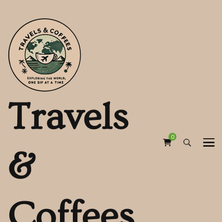
Travels
0
&
Coffees