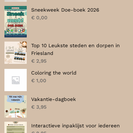
was:
is:
Sneekweek Doe-boek 2026
€ 7,00.
€ 5,00.
€
0,00
Top 10 Leukste steden en dorpen in
Friesland
€
2,95
Coloring the world
€
1,00
Vakantie-dagboek
€
3,95
Interactieve inpaklijst voor iedereen