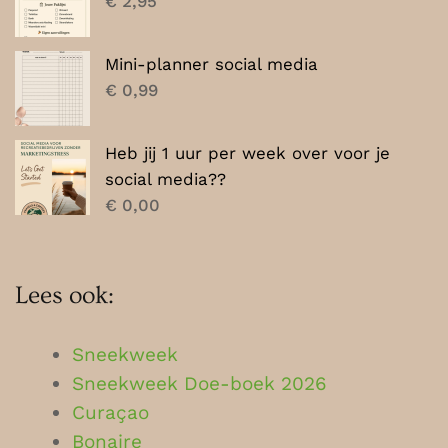
€
2,95
Mini-planner social media
€
0,99
Heb jij 1 uur per week over voor je
social media??
€
0,00
Lees ook:
Sneekweek
Sneekweek Doe-boek 2026
Curaçao
Bonaire