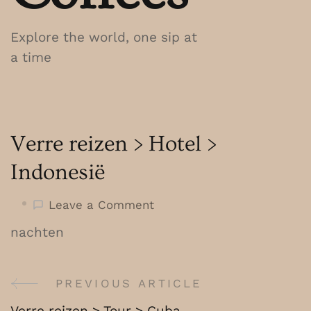
Explore the world, one sip at
a time
Verre reizen > Hotel >
Indonesië
on
Leave a Comment
Verre
nachten
reizen
>
Hotel
PREVIOUS ARTICLE
Post
>
Verre reizen > Tour > Cuba