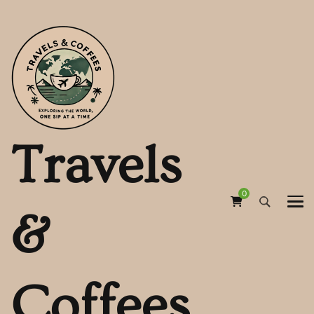
Travels
0
&
Coffees