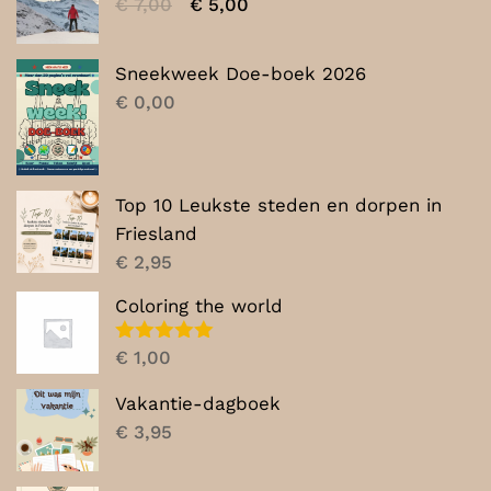
Oorspronkelijke
Huidige
€
7,00
€
5,00
prijs
prijs
was:
is:
Sneekweek Doe-boek 2026
€ 7,00.
€ 5,00.
€
0,00
Top 10 Leukste steden en dorpen in
Friesland
€
2,95
Coloring the world
Gewaardeerd
€
1,00
5.00
uit 5
Vakantie-dagboek
€
3,95