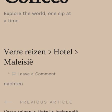
Explore the world, one sip at
a time
Verre reizen > Hotel >
Maleisië
on
Leave a Comment
Verre
nachten
reizen
>
Hotel
PREVIOUS ARTICLE
Post
>
Verre reizen > Hotel > Indonesië