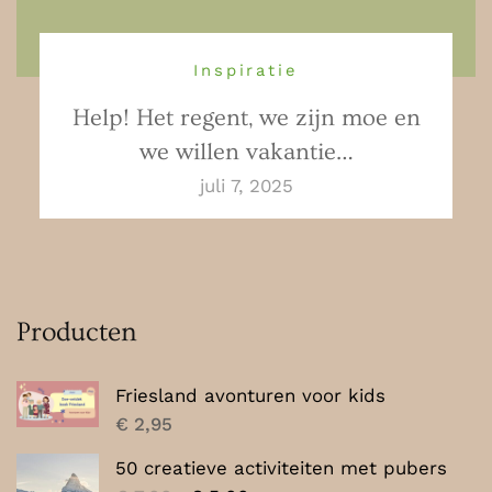
Inspiratie
Help! Het regent, we zijn moe en
we willen vakantie…
juli 7, 2025
Producten
Friesland avonturen voor kids
€
2,95
50 creatieve activiteiten met pubers