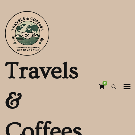
Travels
0
&
Coffees