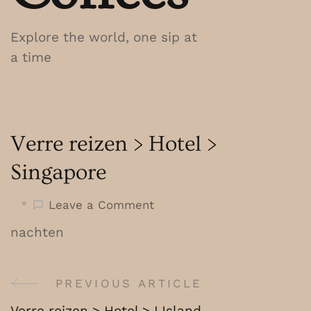
Explore the world, one sip at
a time
Verre reizen > Hotel >
Singapore
on
Leave a Comment
Verre
nachten
reizen
>
Hotel
PREVIOUS ARTICLE
Post
>
Verre reizen > Hotel > IJsland