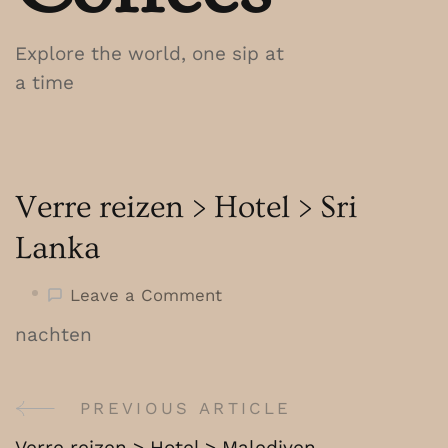
Explore the world, one sip at
a time
Verre reizen > Hotel > Sri
Lanka
on
Leave a Comment
Verre
nachten
reizen
>
Hotel
PREVIOUS ARTICLE
Post
>
Verre reizen > Hotel > Malediven