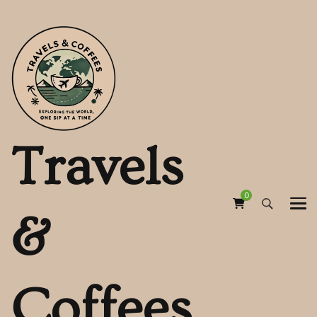
Travels
0
&
Coffees