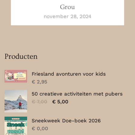
Grou
november 28, 2024
Producten
Friesland avonturen voor kids
€
2,95
50 creatieve activiteiten met pubers
Oorspronkelijke
Huidige
€
7,00
€
5,00
prijs
prijs
was:
is:
Sneekweek Doe-boek 2026
€ 7,00.
€ 5,00.
€
0,00