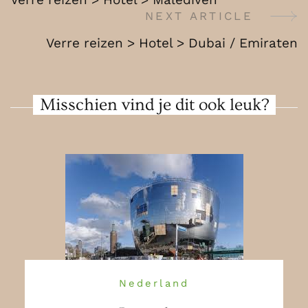
Sri
Navigation
NEXT ARTICLE
Lanka
Verre reizen > Hotel > Dubai / Emiraten
Misschien vind je dit ook leuk?
Nederland