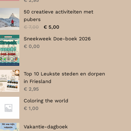
50 creatieve activiteiten met
pubers
Oorspronkelijke
Huidige
€
7,00
€
5,00
prijs
prijs
Sneekweek Doe-boek 2026
was:
is:
€
0,00
€ 7,00.
€ 5,00.
Top 10 Leukste steden en dorpen
in Friesland
€
2,95
Coloring the world
€
1,00
Vakantie-dagboek