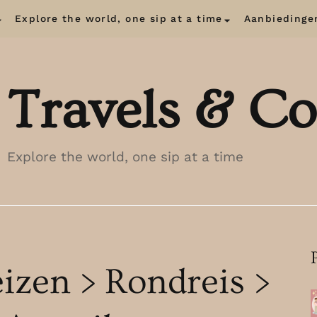
Explore the world, one sip at a time
Aanbiedinge
Travels & Co
Explore the world, one sip at a time
eizen > Rondreis >