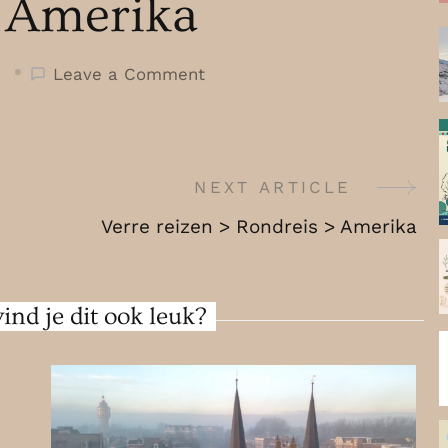
Amerika
on
Leave a Comment
Verre
reizen
>
Rondreis
NEXT ARTICLE
>
Verre reizen > Rondreis > Amerika
Amerika
ind je dit ook leuk?