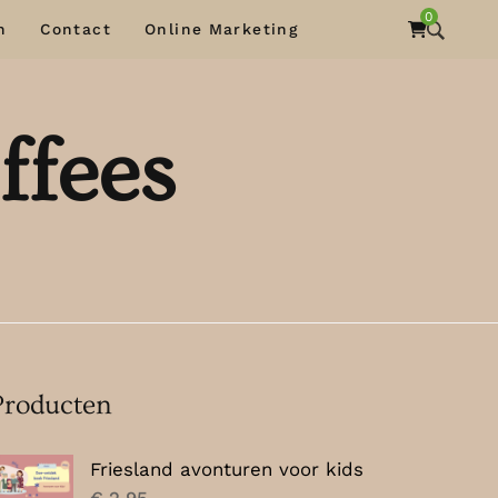
0
n
Contact
Online Marketing
ffees
Producten
Friesland avonturen voor kids
€
2,95