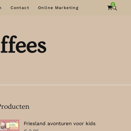
0
n
Contact
Online Marketing
ffees
Producten
Friesland avonturen voor kids
€
2,95