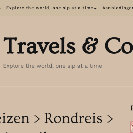
Explore the world, one sip at a time
Aanbiedinge
Travels & Co
Explore the world, one sip at a time
eizen > Rondreis >