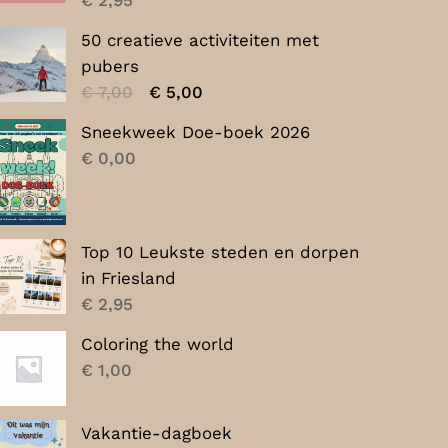
50 creatieve activiteiten met
pubers
Oorspronkelijke
Huidige
€
7,00
€
5,00
prijs
prijs
Sneekweek Doe-boek 2026
was:
is:
€
0,00
€ 7,00.
€ 5,00.
Top 10 Leukste steden en dorpen
in Friesland
€
2,95
Coloring the world
€
1,00
Vakantie-dagboek