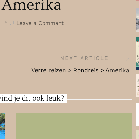
Amerika
on
Leave a Comment
Verre
reizen
>
Rondreis
NEXT ARTICLE
>
Verre reizen > Rondreis > Amerika
Amerika
ind je dit ook leuk?