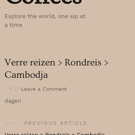
Explore the world, one sip at
a time
Verre reizen > Rondreis >
Cambodja
on
Leave a Comment
Verre
dagen
reizen
>
Rondreis
PREVIOUS ARTICLE
Post
>
Verre reizen > Rondreis > Cambodja