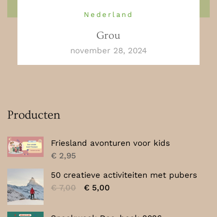
Nederland
Grou
november 28, 2024
Producten
Friesland avonturen voor kids
€
2,95
50 creatieve activiteiten met pubers
Oorspronkelijke
Huidige
€
7,00
€
5,00
prijs
prijs
was:
is: