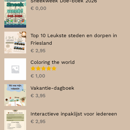
Sneekweek Doe-boek 2026
€ 7,00.
€ 5,00.
€
0,00
Top 10 Leukste steden en dorpen in
Friesland
€
2,95
Coloring the world
Gewaardeerd
€
1,00
5.00
uit 5
Vakantie-dagboek
€
3,95
Interactieve inpaklijst voor iedereen
€
2,95