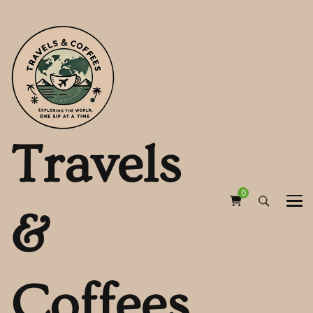
Travels
0
&
Coffees