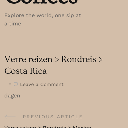
Explore the world, one sip at
a time
Verre reizen > Rondreis >
Costa Rica
on
Leave a Comment
Verre
dagen
reizen
>
Rondreis
PREVIOUS ARTICLE
Post
>
Verre reizen > Rondreis > Mexico