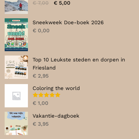
Oorspronkelijke
Huidige
€
7,00
€
5,00
prijs
prijs
was:
is:
Sneekweek Doe-boek 2026
€ 7,00.
€ 5,00.
€
0,00
Top 10 Leukste steden en dorpen in
Friesland
€
2,95
Coloring the world
Gewaardeerd
€
1,00
5.00
uit 5
Vakantie-dagboek
€
3,95