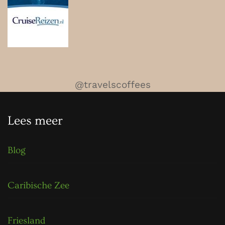
@travelscoffees
Lees meer
Blog
Caribische Zee
Friesland