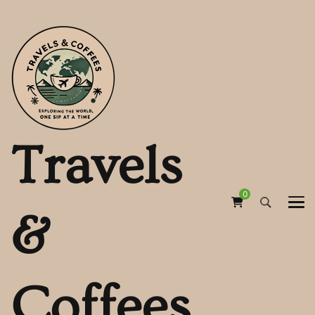
Travels
0
&
Coffees