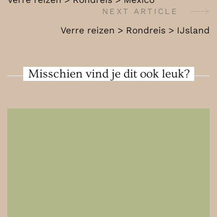
Costa
Navigation
NEXT ARTICLE
Rica
Verre reizen > Rondreis > IJsland
Misschien vind je dit ook leuk?