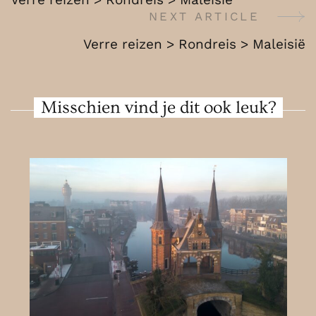
Dubai
Navigation
NEXT ARTICLE
/
Emiraten
Verre reizen > Rondreis > Maleisië
Misschien vind je dit ook leuk?