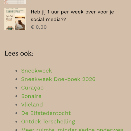
Heb jij 1 uur per week over voor je
social media??
€
0,00
Lees ook:
Sneekweek
Sneekweek Doe-boek 2026
Curaçao
Bonaire
Vlieland
De Elfstedentocht
Ontdek Terschelling
Meer ruimte, minder gedoe onderweg