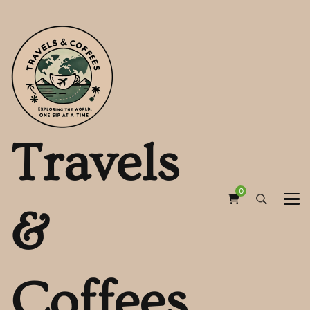
Travels
0
&
Coffees