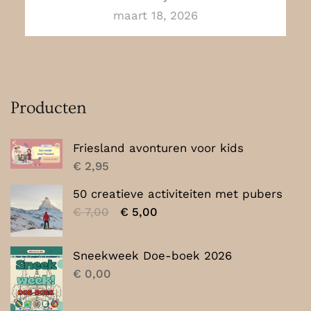
maart 18, 2026
Producten
Friesland avonturen voor kids
€
2,95
50 creatieve activiteiten met pubers
Oorspronkelijke
Huidige
€
7,00
€
5,00
prijs
prijs
was:
is:
Sneekweek Doe-boek 2026
€ 7,00.
€ 5,00.
€
0,00