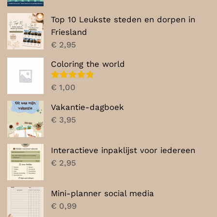
Top 10 Leukste steden en dorpen in
Friesland
€
2,95
Coloring the world
Gewaardeerd
€
1,00
5.00
uit 5
Vakantie-dagboek
€
3,95
Interactieve inpaklijst voor iedereen
€
2,95
Mini-planner social media
€
0,99