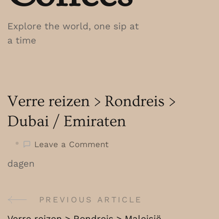
Explore the world, one sip at
a time
Verre reizen > Rondreis >
Dubai / Emiraten
on
Leave a Comment
Verre
dagen
reizen
>
Rondreis
PREVIOUS ARTICLE
Post
>
Verre reizen > Rondreis > Maleisië