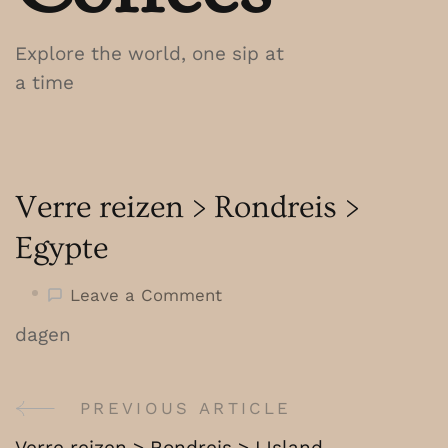
Explore the world, one sip at
a time
Verre reizen > Rondreis >
Egypte
on
Leave a Comment
Verre
dagen
reizen
>
Rondreis
PREVIOUS ARTICLE
Post
>
Verre reizen > Rondreis > IJsland