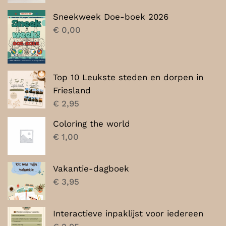
was:
is:
Sneekweek Doe-boek 2026
€ 7,00.
€ 5,00.
€
0,00
Top 10 Leukste steden en dorpen in
Friesland
€
2,95
Coloring the world
€
1,00
Vakantie-dagboek
€
3,95
Interactieve inpaklijst voor iedereen