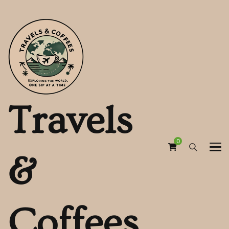
Travels
0
&
Coffees