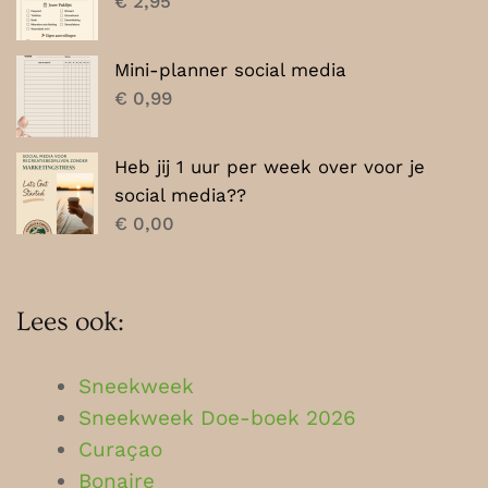
€
2,95
Mini-planner social media
€
0,99
Heb jij 1 uur per week over voor je
social media??
€
0,00
Lees ook:
Sneekweek
Sneekweek Doe-boek 2026
Curaçao
Bonaire