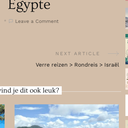
Egypte
on
Leave a Comment
Verre
reizen
>
Rondreis
NEXT ARTICLE
>
Verre reizen > Rondreis > Israël
Egypte
ind je dit ook leuk?