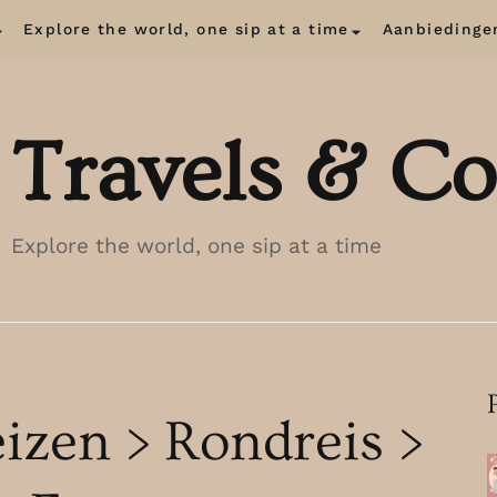
Explore the world, one sip at a time
Aanbiedinge
Travels & Co
Explore the world, one sip at a time
eizen > Rondreis >