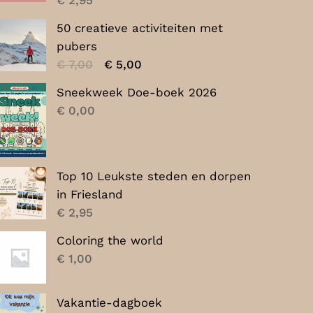
50 creatieve activiteiten met
pubers
Oorspronkelijke
Huidige
€
7,00
€
5,00
prijs
prijs
Sneekweek Doe-boek 2026
was:
is:
€
0,00
€ 7,00.
€ 5,00.
Top 10 Leukste steden en dorpen
in Friesland
€
2,95
Coloring the world
€
1,00
Vakantie-dagboek