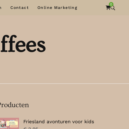
0
n
Contact
Online Marketing
ffees
Producten
Friesland avonturen voor kids
€
2,95