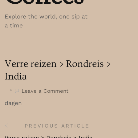
Explore the world, one sip at
a time
Verre reizen > Rondreis >
India
on
Leave a Comment
Verre
dagen
reizen
>
Rondreis
PREVIOUS ARTICLE
Post
>
Verre reizen > Rondreis > India