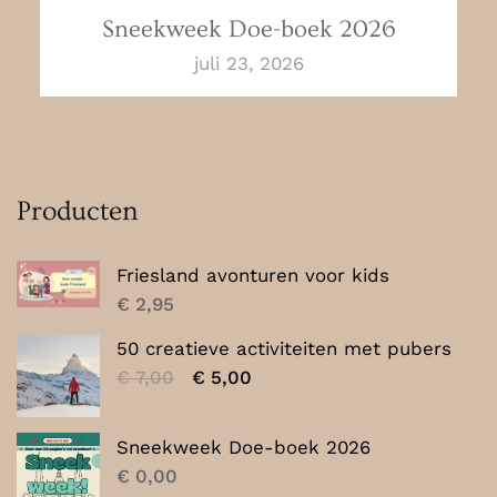
Sneekweek Doe-boek 2026
juli 23, 2026
Producten
Friesland avonturen voor kids
€
2,95
50 creatieve activiteiten met pubers
Oorspronkelijke
Huidige
€
7,00
€
5,00
prijs
prijs
was:
is:
Sneekweek Doe-boek 2026
€ 7,00.
€ 5,00.
€
0,00