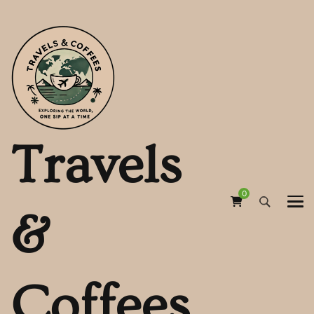
Travels
0
&
Coffees