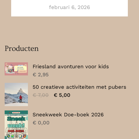
februari 6, 2026
Producten
Friesland avonturen voor kids
€
2,95
50 creatieve activiteiten met pubers
Oorspronkelijke
Huidige
€
7,00
€
5,00
prijs
prijs
was:
is:
Sneekweek Doe-boek 2026
€ 7,00.
€ 5,00.
€
0,00