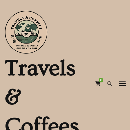
Travels
0
&
Coffees