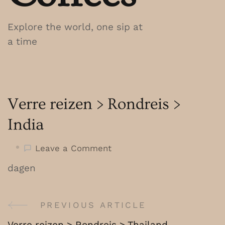
Explore the world, one sip at
a time
Verre reizen > Rondreis >
India
on
Leave a Comment
Verre
dagen
reizen
>
Rondreis
PREVIOUS ARTICLE
Post
>
Verre reizen > Rondreis > Thailand