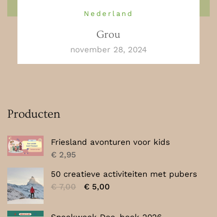
Nederland
Grou
november 28, 2024
Producten
Friesland avonturen voor kids
€
2,95
50 creatieve activiteiten met pubers
Oorspronkelijke
Huidige
€
7,00
€
5,00
prijs
prijs
was:
is: