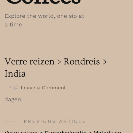
Explore the world, one sip at
a time
Verre reizen > Rondreis >
India
on
Leave a Comment
Verre
dagen
reizen
>
Rondreis
PREVIOUS ARTICLE
Post
>
Verre reizen > Strandvakantie > Malediven