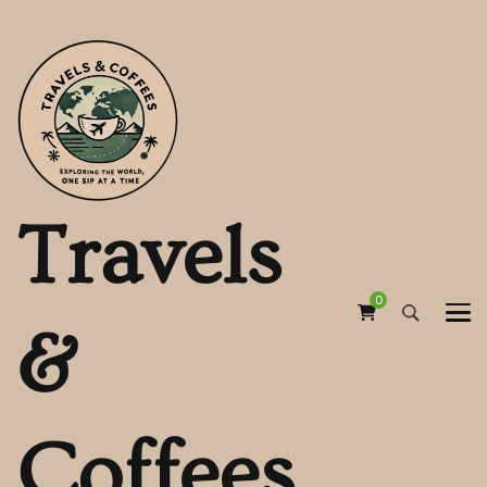
Travels
0
&
Coffees