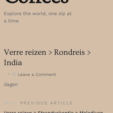
Explore the world, one sip at
a time
Verre reizen > Rondreis >
India
on
Leave a Comment
Verre
dagen
reizen
>
Rondreis
PREVIOUS ARTICLE
Post
>
Verre reizen > Strandvakantie > Malediven