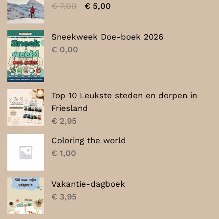
Oorspronkelijke
Huidige
€
7,00
€
5,00
prijs
prijs
was:
is:
Sneekweek Doe-boek 2026
€ 7,00.
€ 5,00.
€
0,00
Top 10 Leukste steden en dorpen in
Friesland
€
2,95
Coloring the world
€
1,00
Vakantie-dagboek
€
3,95