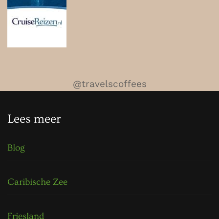
@travelscoffees
Lees meer
Blog
Caribische Zee
Friesland