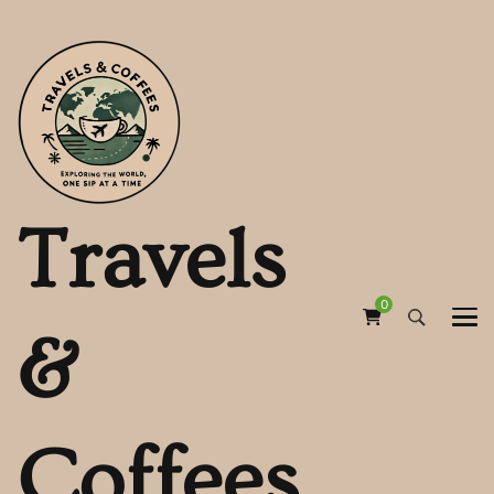
Travels
0
&
Coffees