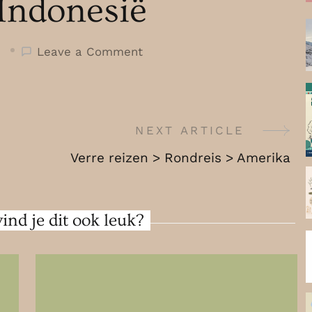
Indonesië
on
Leave a Comment
Verre
reizen
>
Rondreis
NEXT ARTICLE
>
Verre reizen > Rondreis > Amerika
Indonesië
ind je dit ook leuk?