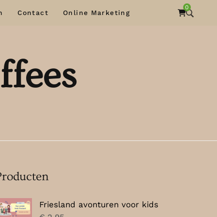
0
n
Contact
Online Marketing
ffees
Producten
Friesland avonturen voor kids
€
2,95