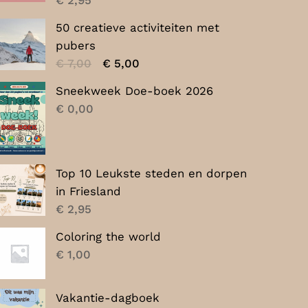
50 creatieve activiteiten met
pubers
Oorspronkelijke
Huidige
€
7,00
€
5,00
prijs
prijs
Sneekweek Doe-boek 2026
was:
is:
€
0,00
€ 7,00.
€ 5,00.
Top 10 Leukste steden en dorpen
in Friesland
€
2,95
Coloring the world
€
1,00
Vakantie-dagboek