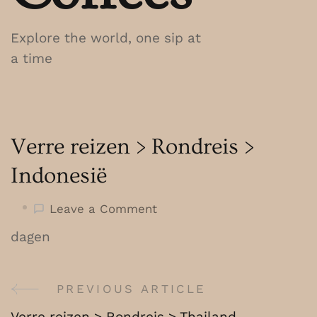
Explore the world, one sip at
a time
Verre reizen > Rondreis >
Indonesië
on
Leave a Comment
Verre
dagen
reizen
>
Rondreis
PREVIOUS ARTICLE
Post
>
Verre reizen > Rondreis > Thailand