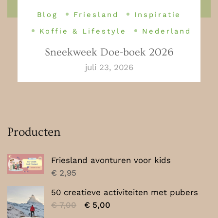
Blog
Friesland
Inspiratie
Koffie & Lifestyle
Nederland
Sneekweek Doe-boek 2026
juli 23, 2026
Producten
Friesland avonturen voor kids
€
2,95
50 creatieve activiteiten met pubers
Oorspronkelijke
Huidige
€
7,00
€
5,00
prijs
prijs