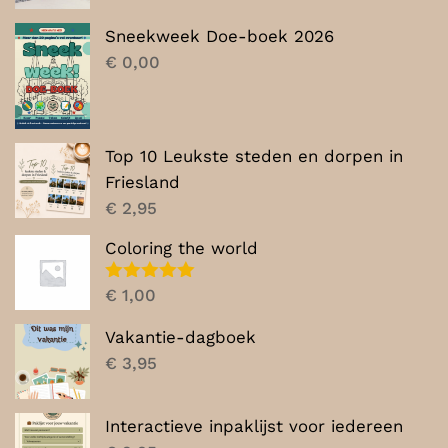
was:
is:
Sneekweek Doe-boek 2026
€ 7,00.
€ 5,00.
€
0,00
Top 10 Leukste steden en dorpen in
Friesland
€
2,95
Coloring the world
Gewaardeerd
€
1,00
5.00
uit 5
Vakantie-dagboek
€
3,95
Interactieve inpaklijst voor iedereen