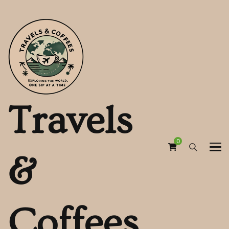
Travels
0
&
Coffees