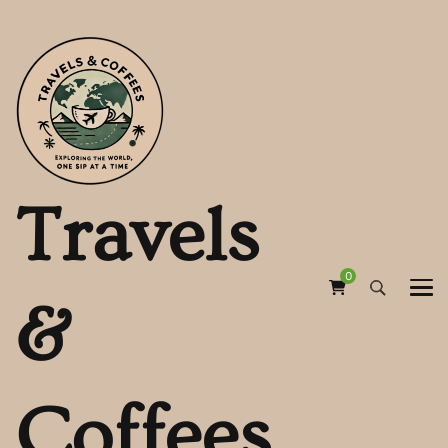
Travels
0
&
Coffees