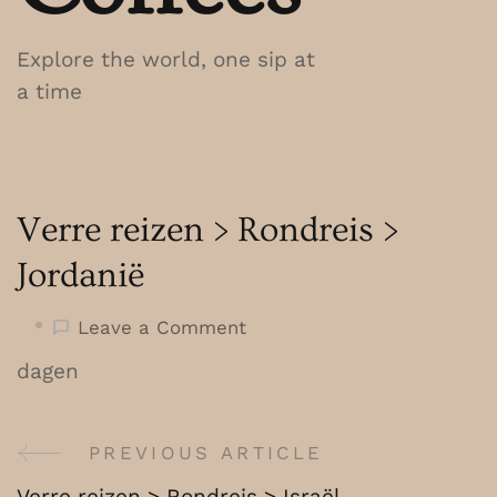
Explore the world, one sip at
a time
Verre reizen > Rondreis >
Jordanië
on
Leave a Comment
Verre
dagen
reizen
>
Rondreis
PREVIOUS ARTICLE
Post
>
Verre reizen > Rondreis > Israël