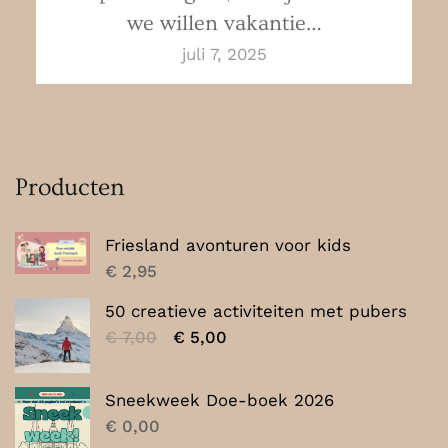
we willen vakantie…
juli 7, 2025
Producten
Friesland avonturen voor kids
€
2,95
50 creatieve activiteiten met pubers
Oorspronkelijke
Huidige
€
7,00
€
5,00
prijs
prijs
was:
is:
Sneekweek Doe-boek 2026
€ 7,00.
€ 5,00.
€
0,00