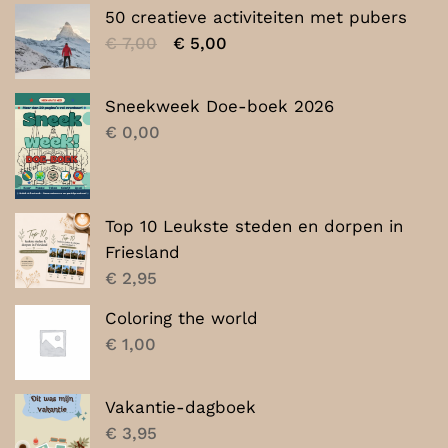
50 creatieve activiteiten met pubers
Oorspronkelijke
Huidige
€
7,00
€
5,00
prijs
prijs
was:
is:
Sneekweek Doe-boek 2026
€ 7,00.
€ 5,00.
€
0,00
Top 10 Leukste steden en dorpen in
Friesland
€
2,95
Coloring the world
€
1,00
Vakantie-dagboek
€
3,95