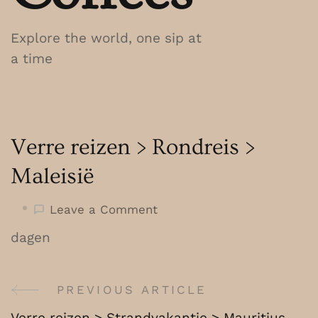
Explore the world, one sip at
a time
Verre reizen > Rondreis >
Maleisië
on
Leave a Comment
Verre
dagen
reizen
>
Rondreis
PREVIOUS ARTICLE
Post
>
Verre reizen > Strandvakantie > Mauritius