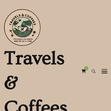
Travels
0
&
Coffees