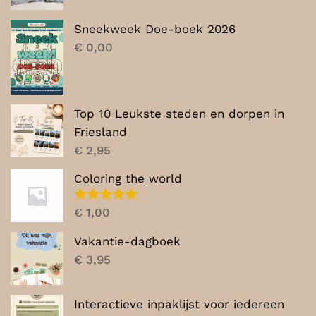
prijs
prijs
was:
is:
Sneekweek Doe-boek 2026
€ 7,00.
€ 5,00.
€
0,00
Top 10 Leukste steden en dorpen in
Friesland
€
2,95
Coloring the world
Gewaardeerd
€
1,00
5.00
uit 5
Vakantie-dagboek
€
3,95
Interactieve inpaklijst voor iedereen