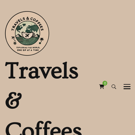
Travels
0
&
Coffees