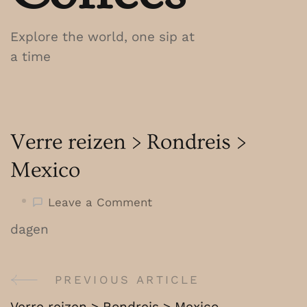
Explore the world, one sip at
a time
Verre reizen > Rondreis >
Mexico
on
Leave a Comment
Verre
dagen
reizen
>
Rondreis
PREVIOUS ARTICLE
Post
>
Verre reizen > Rondreis > Mexico