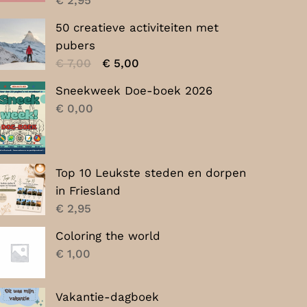
50 creatieve activiteiten met
pubers
Oorspronkelijke
Huidige
€
7,00
€
5,00
prijs
prijs
Sneekweek Doe-boek 2026
was:
is:
€
0,00
€ 7,00.
€ 5,00.
Top 10 Leukste steden en dorpen
in Friesland
€
2,95
Coloring the world
€
1,00
Vakantie-dagboek