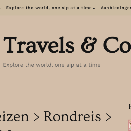
Explore the world, one sip at a time
Aanbiedinge
Travels & Co
Explore the world, one sip at a time
eizen > Rondreis >