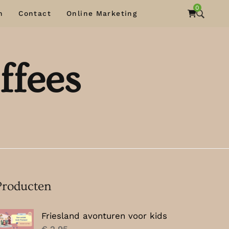
0
n
Contact
Online Marketing
ffees
Producten
Friesland avonturen voor kids
€
2,95