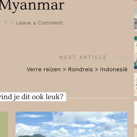
Myanmar
on
Leave a Comment
Verre
reizen
>
Rondreis
NEXT ARTICLE
>
Verre reizen > Rondreis > Indonesië
Myanmar
ind je dit ook leuk?