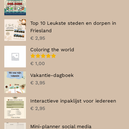
Top 10 Leukste steden en dorpen in
Friesland
€
2,95
Coloring the world
Gewaardeerd
€
1,00
5.00
uit 5
Vakantie-dagboek
€
3,95
Interactieve inpaklijst voor iedereen
€
2,95
Mini-planner social media