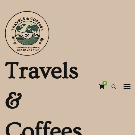
Travels
0
&
Coffees