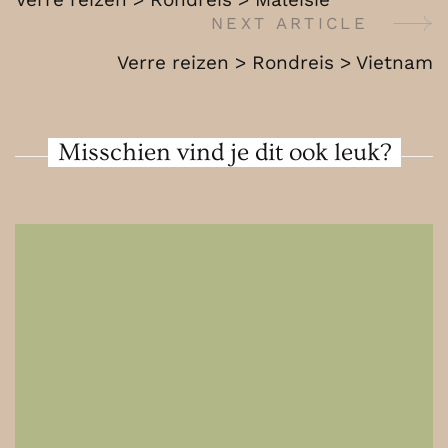
Sri
Navigation
NEXT ARTICLE
Lanka
Verre reizen > Rondreis > Vietnam
Misschien vind je dit ook leuk?