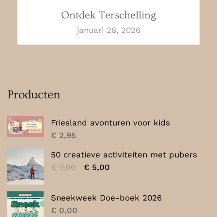
Ontdek Terschelling
januari 28, 2026
Producten
Friesland avonturen voor kids
€
2,95
50 creatieve activiteiten met pubers
Oorspronkelijke
Huidige
€
7,00
€
5,00
prijs
prijs
was:
is:
Sneekweek Doe-boek 2026
€ 7,00.
€ 5,00.
€
0,00