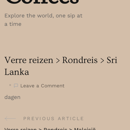
Explore the world, one sip at
a time
Verre reizen > Rondreis > Sri
Lanka
on
Leave a Comment
Verre
dagen
reizen
>
Rondreis
PREVIOUS ARTICLE
Post
>
Verre reizen > Rondreis > Maleisië