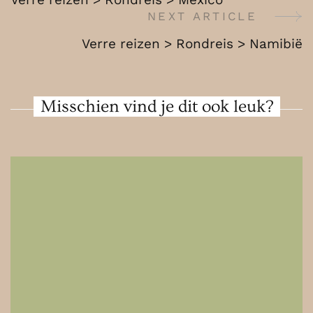
Sri
Navigation
NEXT ARTICLE
Lanka
Verre reizen > Rondreis > Namibië
Misschien vind je dit ook leuk?