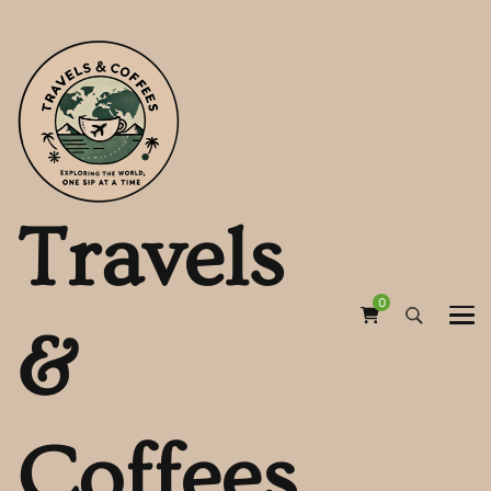
Travels
0
&
Coffees