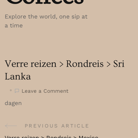
Explore the world, one sip at
a time
Verre reizen > Rondreis > Sri
Lanka
on
Leave a Comment
Verre
dagen
reizen
>
Rondreis
PREVIOUS ARTICLE
Post
>
Verre reizen > Rondreis > Mexico