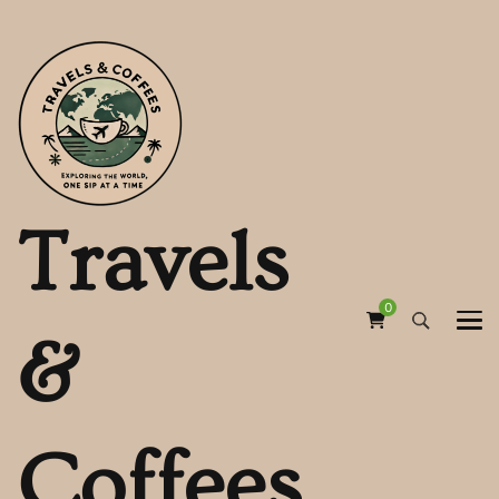
Travels
0
&
Coffees