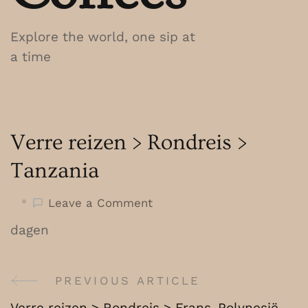
Explore the world, one sip at
a time
Verre reizen > Rondreis >
Tanzania
on
Leave a Comment
Verre
dagen
reizen
>
Rondreis
PREVIOUS ARTICLE
Post
>
Verre reizen > Rondreis > Frans-Polynesië