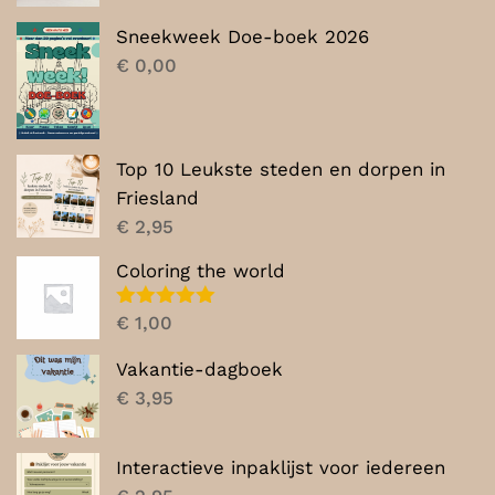
was:
is:
Sneekweek Doe-boek 2026
€ 7,00.
€ 5,00.
€
0,00
Top 10 Leukste steden en dorpen in
Friesland
€
2,95
Coloring the world
Gewaardeerd
€
1,00
5.00
uit 5
Vakantie-dagboek
€
3,95
Interactieve inpaklijst voor iedereen