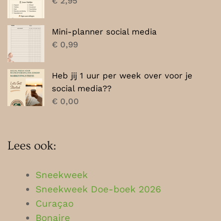
€
2,95
Mini-planner social media
€
0,99
Heb jij 1 uur per week over voor je
social media??
€
0,00
Lees ook:
Sneekweek
Sneekweek Doe-boek 2026
Curaçao
Bonaire