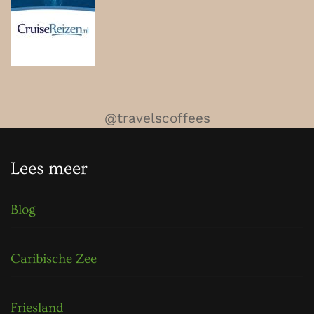
@travelscoffees
Lees meer
Blog
Caribische Zee
Friesland