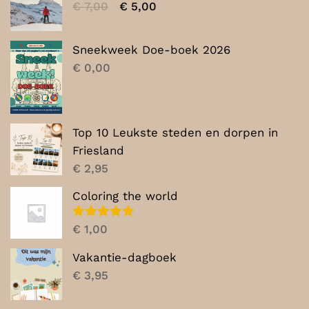
Oorspronkelijke
Huidige
€
7,00
€
5,00
prijs
prijs
was:
is:
Sneekweek Doe-boek 2026
€ 7,00.
€ 5,00.
€
0,00
Top 10 Leukste steden en dorpen in
Friesland
€
2,95
Coloring the world
Gewaardeerd
€
1,00
5.00
uit 5
Vakantie-dagboek
€
3,95