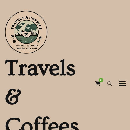
Travels
0
&
Coffees