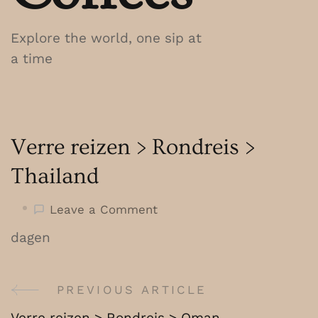
Explore the world, one sip at
a time
Verre reizen > Rondreis >
Thailand
on
Leave a Comment
Verre
dagen
reizen
>
Rondreis
PREVIOUS ARTICLE
Post
>
Verre reizen > Rondreis > Oman