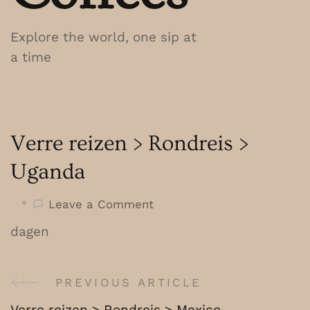
Explore the world, one sip at
a time
Verre reizen > Rondreis >
Uganda
on
Leave a Comment
Verre
dagen
reizen
>
Rondreis
PREVIOUS ARTICLE
Post
>
Verre reizen > Rondreis > Mexico