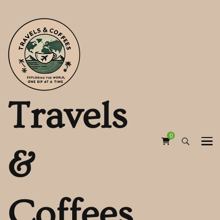
Travels
0
&
Coffees