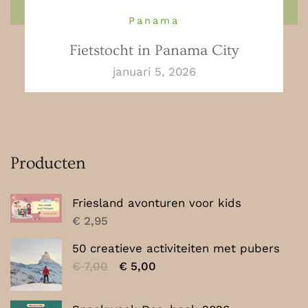
Panama
Fietstocht in Panama City
januari 5, 2026
Producten
Friesland avonturen voor kids
€
2,95
50 creatieve activiteiten met pubers
Oorspronkelijke
Huidige
€
7,00
€
5,00
prijs
prijs
was:
is: