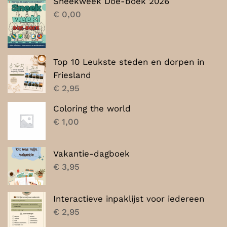
Sneekweek Doe-boek 2026
€ 7,00.
€ 5,00.
€
0,00
Top 10 Leukste steden en dorpen in
Friesland
€
2,95
Coloring the world
€
1,00
Vakantie-dagboek
€
3,95
Interactieve inpaklijst voor iedereen
€
2,95