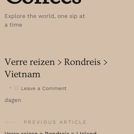
Explore the world, one sip at
a time
Verre reizen > Rondreis >
Vietnam
on
Leave a Comment
Verre
dagen
reizen
>
Rondreis
PREVIOUS ARTICLE
Post
>
Verre reizen > Rondreis > IJsland