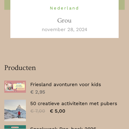
Nederland
Grou
november 28, 2024
Producten
Friesland avonturen voor kids
€
2,95
50 creatieve activiteiten met pubers
Oorspronkelijke
Huidige
€
7,00
€
5,00
prijs
prijs
was:
is: