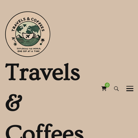
Travels
0
&
Coffees