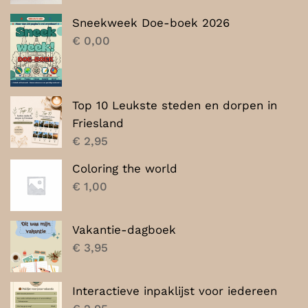
was:
is:
Sneekweek Doe-boek 2026
€ 7,00.
€ 5,00.
€
0,00
Top 10 Leukste steden en dorpen in
Friesland
€
2,95
Coloring the world
€
1,00
Vakantie-dagboek
€
3,95
Interactieve inpaklijst voor iedereen