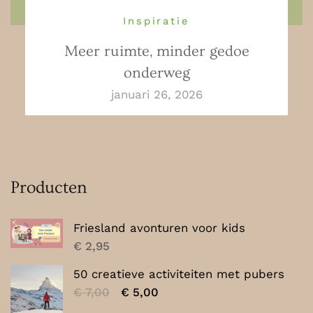
Inspiratie
Meer ruimte, minder gedoe
onderweg
januari 26, 2026
Producten
Friesland avonturen voor kids
€
2,95
50 creatieve activiteiten met pubers
Oorspronkelijke
Huidige
€
7,00
€
5,00
prijs
prijs