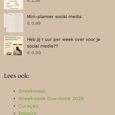
€
2,95
Mini-planner social media
€
0,99
Heb jij 1 uur per week over voor je
social media??
€
0,00
Lees ook:
Sneekweek
Sneekweek Doe-boek 2026
Curaçao
Bonaire