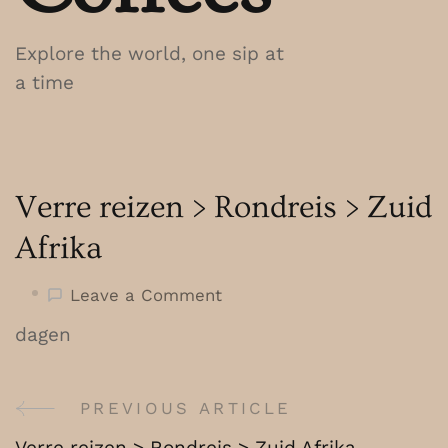
Explore the world, one sip at
a time
Verre reizen > Rondreis > Zuid
Afrika
on
Leave a Comment
Verre
dagen
reizen
>
Rondreis
PREVIOUS ARTICLE
Post
>
Verre reizen > Rondreis > Zuid Afrika