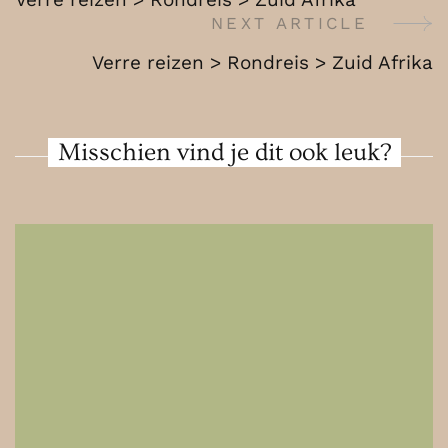
Zuid
Navigation
NEXT ARTICLE
Afrika
Verre reizen > Rondreis > Zuid Afrika
Misschien vind je dit ook leuk?