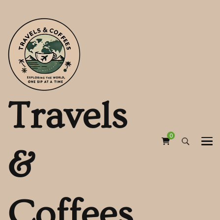
Travels
0
&
Coffees