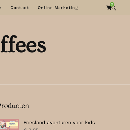
0
n
Contact
Online Marketing
ffees
Producten
Friesland avonturen voor kids
€
2,95