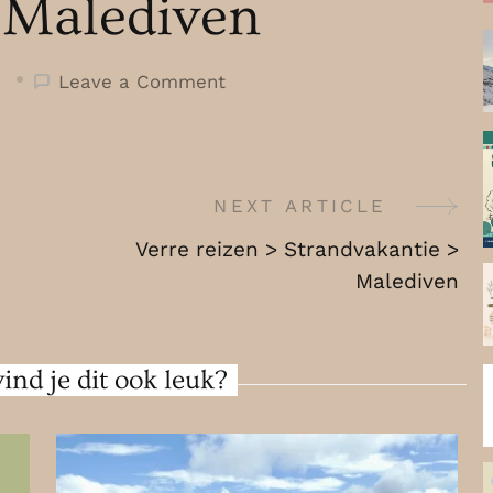
 Malediven
on
Leave a Comment
Verre
reizen
>
Strandvakantie
NEXT ARTICLE
>
Verre reizen > Strandvakantie >
Malediven
Malediven
ind je dit ook leuk?