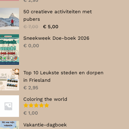
50 creatieve activiteiten met
pubers
Oorspronkelijke
Huidige
€
7,00
€
5,00
prijs
prijs
Sneekweek Doe-boek 2026
was:
is:
€
0,00
€ 7,00.
€ 5,00.
Top 10 Leukste steden en dorpen
in Friesland
€
2,95
Coloring the world
Gewaardeerd
€
1,00
5.00
uit 5
Vakantie-dagboek