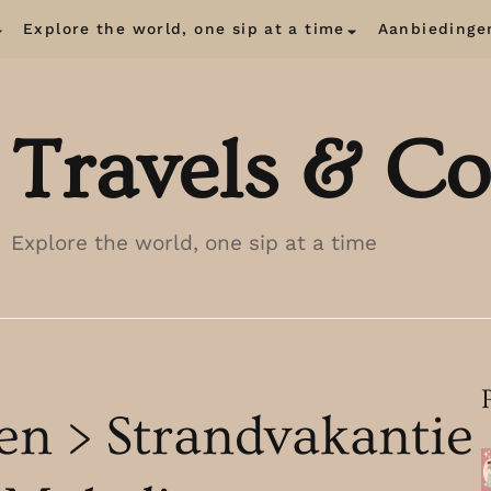
Explore the world, one sip at a time
Aanbiedinge
Travels & Co
Explore the world, one sip at a time
en > Strandvakantie