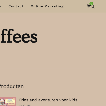
0
n
Contact
Online Marketing
ffees
Producten
Friesland avonturen voor kids
€
2,95