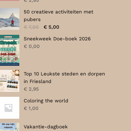
50 creatieve activiteiten met
pubers
Oorspronkelijke
Huidige
€
7,00
€
5,00
prijs
prijs
Sneekweek Doe-boek 2026
was:
is:
€
0,00
€ 7,00.
€ 5,00.
Top 10 Leukste steden en dorpen
in Friesland
€
2,95
Coloring the world
€
1,00
Vakantie-dagboek