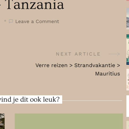
> Tanzania
on
Leave a Comment
Verre
reizen
>
Strandvakantie
NEXT ARTICLE
>
Verre reizen > Strandvakantie >
Tanzania
Mauritius
ind je dit ook leuk?