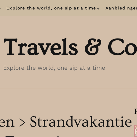
Explore the world, one sip at a time
Aanbiedinge
Travels & Co
Explore the world, one sip at a time
en > Strandvakantie