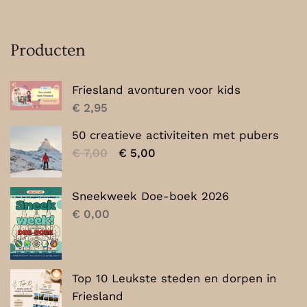
Producten
Friesland avonturen voor kids
€
2,95
50 creatieve activiteiten met pubers
Oorspronkelijke
Huidige
€
7,00
€
5,00
prijs
prijs
was:
is:
Sneekweek Doe-boek 2026
€ 7,00.
€ 5,00.
€
0,00
Top 10 Leukste steden en dorpen in
Friesland