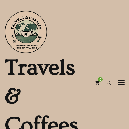
Travels
0
&
Coffees