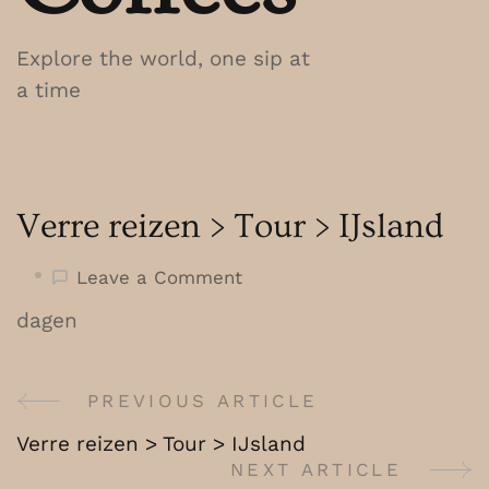
Explore the world, one sip at
a time
Verre reizen > Tour > IJsland
on
Leave a Comment
Verre
dagen
reizen
>
Tour
PREVIOUS ARTICLE
Post
>
Verre reizen > Tour > IJsland
IJsland
Navigation
NEXT ARTICLE