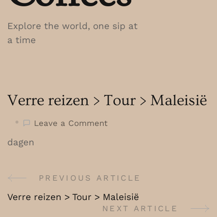
Explore the world, one sip at
a time
Verre reizen > Tour > Maleisië
on
Leave a Comment
Verre
dagen
reizen
>
Tour
PREVIOUS ARTICLE
Post
>
Verre reizen > Tour > Maleisië
Maleisië
Navigation
NEXT ARTICLE