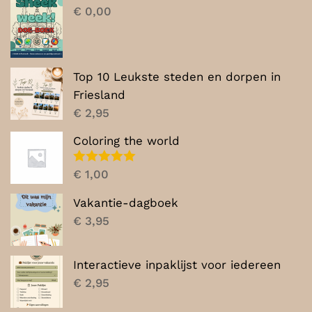
€ 7,00.
€ 5,00.
€
0,00
Top 10 Leukste steden en dorpen in
Friesland
€
2,95
Coloring the world
Gewaardeerd
€
1,00
5.00
uit 5
Vakantie-dagboek
€
3,95
Interactieve inpaklijst voor iedereen
€
2,95