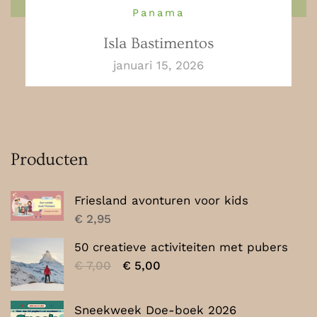
Panama
Isla Bastimentos
januari 15, 2026
Producten
Friesland avonturen voor kids
€
2,95
50 creatieve activiteiten met pubers
Oorspronkelijke
Huidige
€
7,00
€
5,00
prijs
prijs
was:
is:
Sneekweek Doe-boek 2026