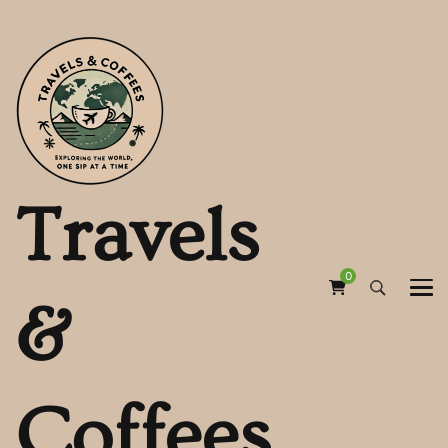
Travels
0
&
Coffees