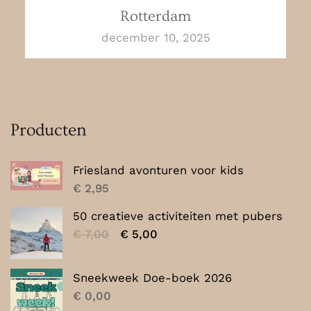
Rotterdam
december 10, 2025
Producten
Friesland avonturen voor kids
€
2,95
50 creatieve activiteiten met pubers
Oorspronkelijke
Huidige
€
7,00
€
5,00
prijs
prijs
was:
is:
Sneekweek Doe-boek 2026
€ 7,00.
€ 5,00.
€
0,00