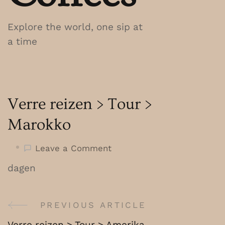
Explore the world, one sip at
a time
Verre reizen > Tour >
Marokko
on
Leave a Comment
Verre
dagen
reizen
>
Tour
PREVIOUS ARTICLE
Post
>
Verre reizen > Tour > Amerika