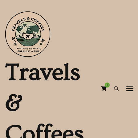
Travels
0
&
Coffees