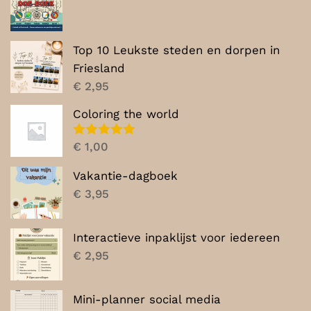
Top 10 Leukste steden en dorpen in
Friesland
€
2,95
Coloring the world
Gewaardeerd
€
1,00
5.00
uit 5
Vakantie-dagboek
€
3,95
Interactieve inpaklijst voor iedereen
€
2,95
Mini-planner social media