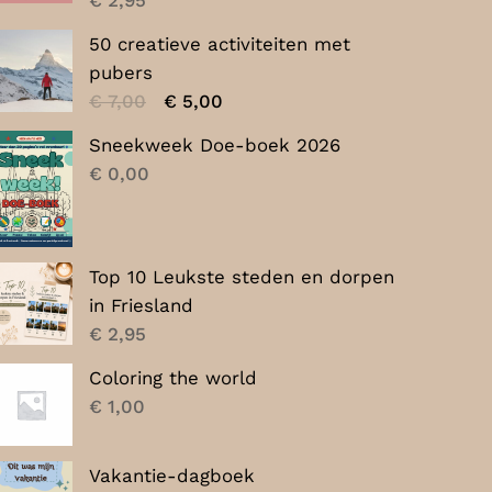
50 creatieve activiteiten met
pubers
Oorspronkelijke
Huidige
€
7,00
€
5,00
prijs
prijs
Sneekweek Doe-boek 2026
was:
is:
€
0,00
€ 7,00.
€ 5,00.
Top 10 Leukste steden en dorpen
in Friesland
€
2,95
Coloring the world
€
1,00
Vakantie-dagboek