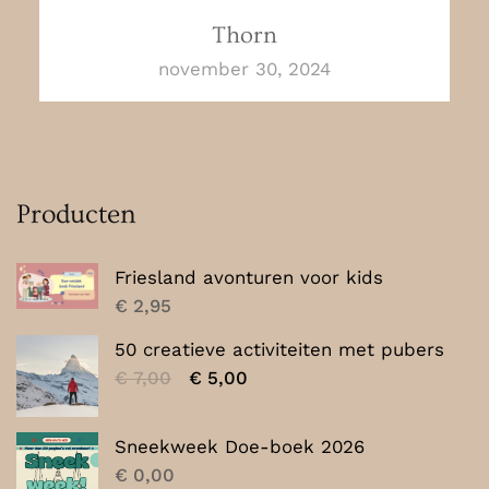
Thorn
november 30, 2024
Producten
Friesland avonturen voor kids
€
2,95
50 creatieve activiteiten met pubers
Oorspronkelijke
Huidige
€
7,00
€
5,00
prijs
prijs
was:
is:
Sneekweek Doe-boek 2026
€ 7,00.
€ 5,00.
€
0,00