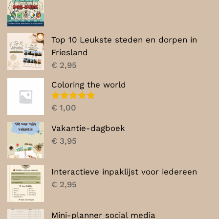
Top 10 Leukste steden en dorpen in
Friesland
€
2,95
Coloring the world
Gewaardeerd
€
1,00
5.00
uit 5
Vakantie-dagboek
€
3,95
Interactieve inpaklijst voor iedereen
€
2,95
Mini-planner social media