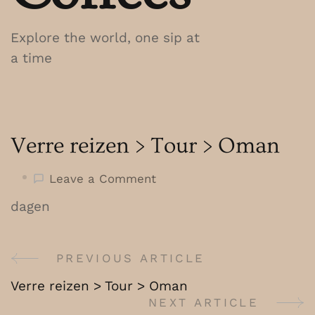
Explore the world, one sip at
a time
Verre reizen > Tour > Oman
on
Leave a Comment
Verre
dagen
reizen
>
Tour
PREVIOUS ARTICLE
Post
>
Verre reizen > Tour > Oman
Oman
Navigation
NEXT ARTICLE