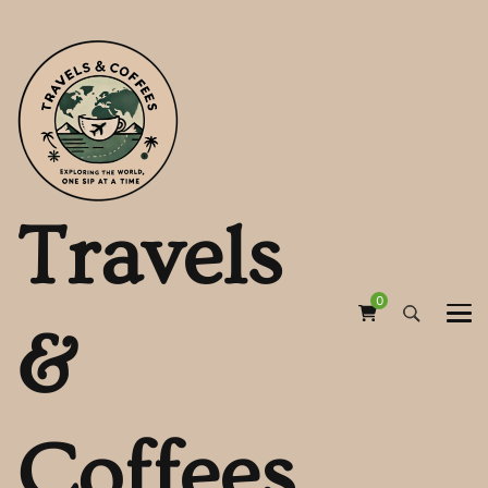
Travels
0
&
Coffees