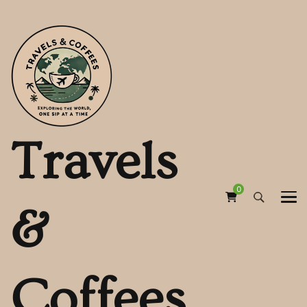
Travels
0
&
Coffees