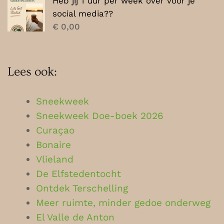
Heb jij 1 uur per week over voor je
social media??
€
0,00
Lees ook:
Sneekweek
Sneekweek Doe-boek 2026
Curaçao
Bonaire
Vlieland
De Elfstedentocht
Ontdek Terschelling
Meer ruimte, minder gedoe onderweg
El Valle de Anton