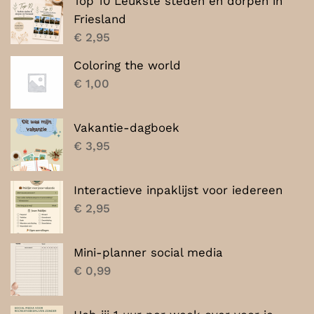
Top 10 Leukste steden en dorpen in
Friesland
€
2,95
Coloring the world
€
1,00
Vakantie-dagboek
€
3,95
Interactieve inpaklijst voor iedereen
€
2,95
Mini-planner social media
€
0,99