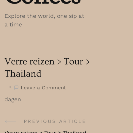
Explore the world, one sip at
a time
Verre reizen > Tour >
Thailand
on
Leave a Comment
Verre
dagen
reizen
>
Tour
PREVIOUS ARTICLE
Post
>
Verre reizen > Tour > Thailand