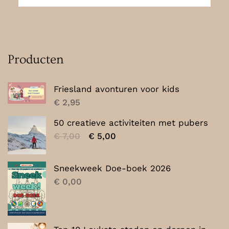
Producten
Friesland avonturen voor kids
€
2,95
50 creatieve activiteiten met pubers
Oorspronkelijke
Huidige
€
7,00
€
5,00
prijs
prijs
was:
is:
Sneekweek Doe-boek 2026
€ 7,00.
€ 5,00.
€
0,00