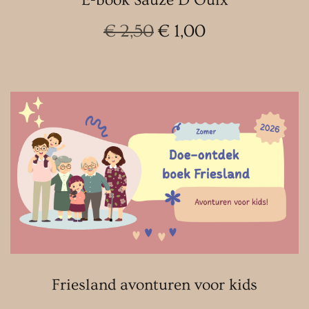
Oorspronkelijke
Huidige
€
2,50
€
1,00
prijs
prijs
was:
is:
€ 2,50.
€ 1,00.
Friesland avonturen voor kids