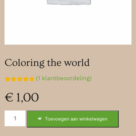
Coloring the world
(
1
klantbeoordeling)
Gewaardeerd
1
5.00
op 5
€
1,00
gebaseerd
op
klantbeoordeling
Coloring
Toevoegen aan winkelwagen
the
world
aantal