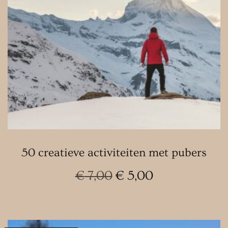
50 creatieve activiteiten met pubers
Oorspronkelijke
Huidige
€
7,00
€
5,00
prijs
prijs
was:
is:
€ 7,00.
€ 5,00.