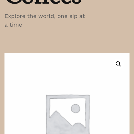
Explore the world, one sip at
a time