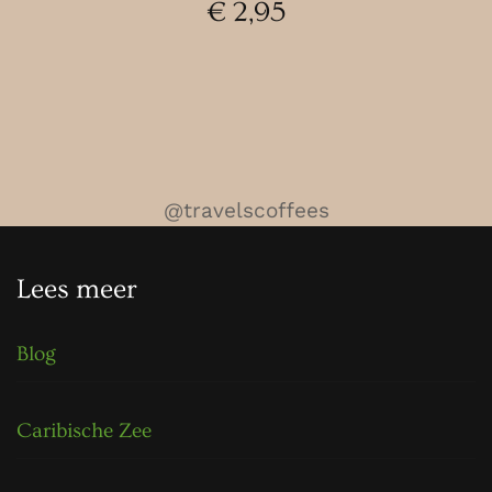
€
2,95
@travelscoffees
Lees meer
Blog
Caribische Zee