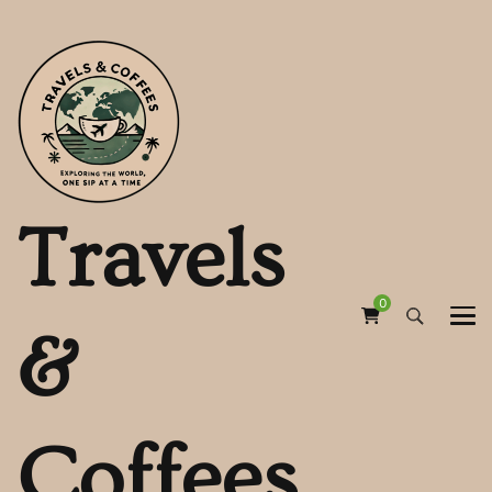
Travels
0
&
Coffees