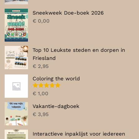
prijs
prijs
was:
is:
Sneekweek Doe-boek 2026
€ 7,00.
€ 5,00.
€
0,00
Top 10 Leukste steden en dorpen in
Friesland
€
2,95
Coloring the world
Gewaardeerd
€
1,00
5.00
uit 5
Vakantie-dagboek
€
3,95
Interactieve inpaklijst voor iedereen