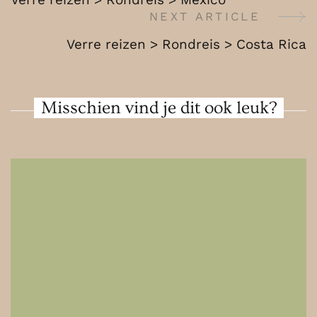
Costa
Navigation
NEXT ARTICLE
Rica
Verre reizen > Rondreis > Costa Rica
Misschien vind je dit ook leuk?