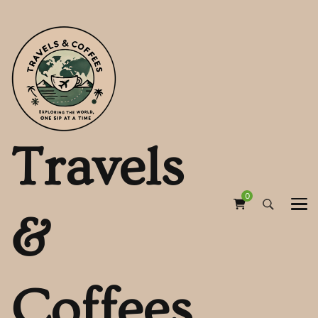
Travels
0
&
Coffees