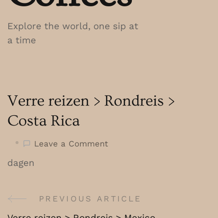
Explore the world, one sip at
a time
Verre reizen > Rondreis >
Costa Rica
on
Leave a Comment
Verre
dagen
reizen
>
Rondreis
PREVIOUS ARTICLE
Post
>
Verre reizen > Rondreis > Mexico