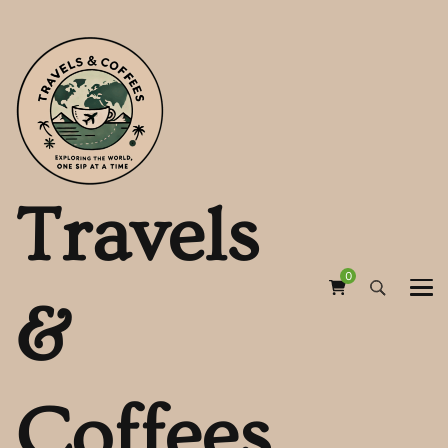
Travels
0
&
Coffees